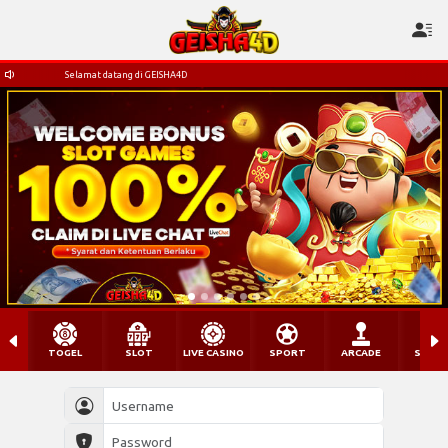
Selamat datang di GEISHA4D
TOGEL
SLOT
LIVE CASINO
SPORT
ARCADE
SABU